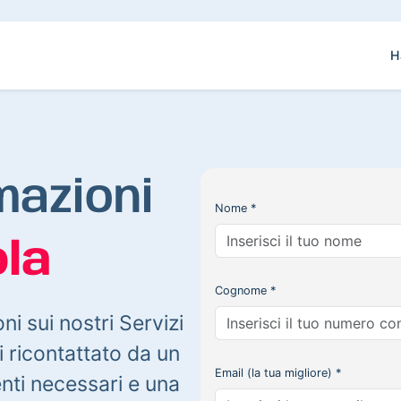
H
mazioni
Nome *
la
Cognome *
oni sui nostri Servizi
 ricontattato da un
Email (la tua migliore) *
enti necessari e una