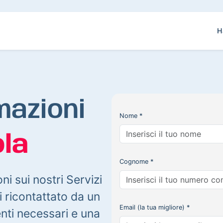
H
mazioni
Nome *
la
Cognome *
oni sui nostri Servizi
 ricontattato da un
Email (la tua migliore) *
enti necessari e una