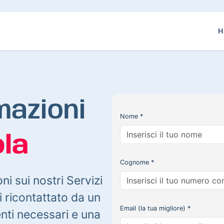
H
mazioni
Nome *
la
Cognome *
oni sui nostri Servizi
 ricontattato da un
Email (la tua migliore) *
enti necessari e una