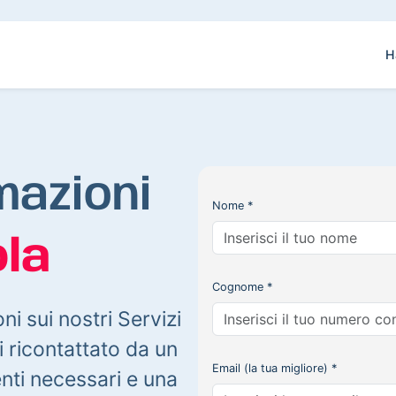
H
mazioni
Nome *
la
Cognome *
oni sui nostri Servizi
 ricontattato da un
Email (la tua migliore) *
enti necessari e una