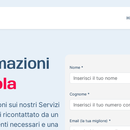
H
mazioni
Nome *
la
Cognome *
oni sui nostri Servizi
 ricontattato da un
Email (la tua migliore) *
enti necessari e una