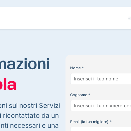
H
mazioni
Nome *
la
Cognome *
oni sui nostri Servizi
 ricontattato da un
Email (la tua migliore) *
enti necessari e una