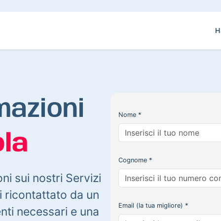
H
mazioni
Nome *
la
Cognome *
oni sui nostri Servizi
 ricontattato da un
Email (la tua migliore) *
enti necessari e una