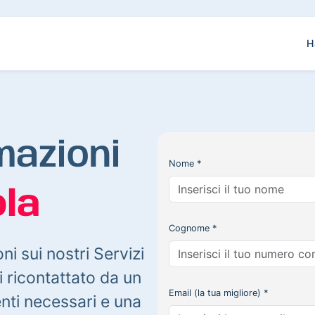
H
mazioni
Nome *
la
Cognome *
oni sui nostri Servizi
 ricontattato da un
Email (la tua migliore) *
enti necessari e una