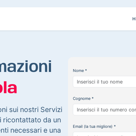
H
mazioni
Nome *
la
Cognome *
oni sui nostri Servizi
 ricontattato da un
Email (la tua migliore) *
enti necessari e una