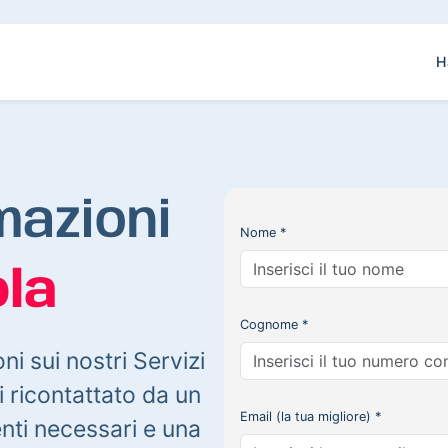
H
mazioni
Nome *
la
Cognome *
oni sui nostri Servizi
 ricontattato da un
Email (la tua migliore) *
enti necessari e una