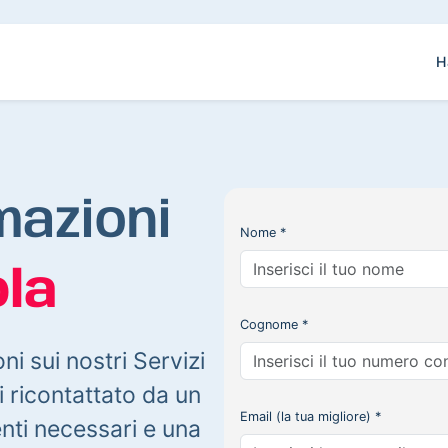
H
mazioni
Nome *
la
Cognome *
oni sui nostri Servizi
 ricontattato da un
Email (la tua migliore) *
enti necessari e una