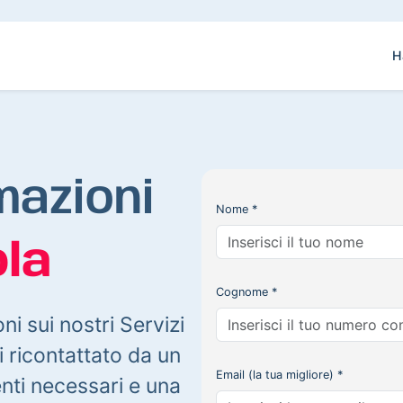
H
mazioni
Nome *
la
Cognome *
oni sui nostri Servizi
 ricontattato da un
Email (la tua migliore) *
enti necessari e una