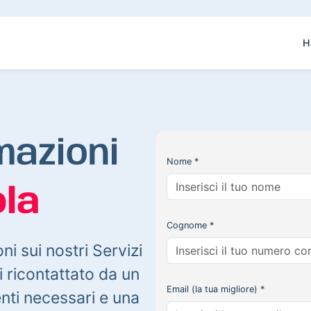
H
mazioni
Nome *
la
Cognome *
oni sui nostri Servizi
 ricontattato da un
Email (la tua migliore) *
enti necessari e una