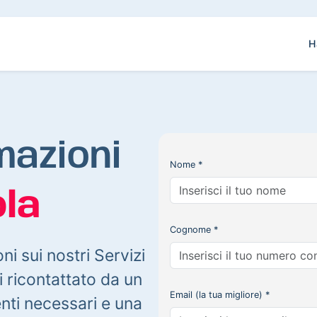
H
mazioni
Nome *
la
Cognome *
oni sui nostri Servizi
 ricontattato da un
Email (la tua migliore) *
enti necessari e una