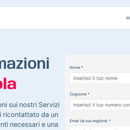
H
mazioni
Nome *
la
Cognome *
oni sui nostri Servizi
 ricontattato da un
Email (la tua migliore) *
enti necessari e una