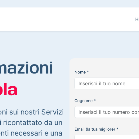
H
mazioni
Nome *
la
Cognome *
oni sui nostri Servizi
 ricontattato da un
Email (la tua migliore) *
enti necessari e una