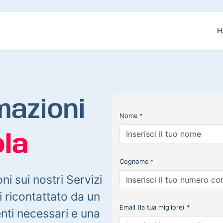
H
mazioni
Nome *
la
Cognome *
oni sui nostri Servizi
 ricontattato da un
Email (la tua migliore) *
enti necessari e una