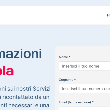
H
mazioni
Nome *
la
Cognome *
oni sui nostri Servizi
 ricontattato da un
Email (la tua migliore) *
enti necessari e una