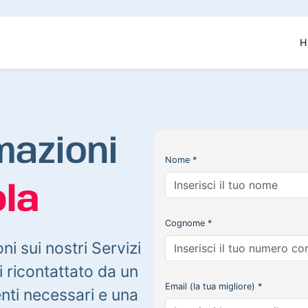
H
mazioni
Nome *
la
Cognome *
oni sui nostri Servizi
 ricontattato da un
Email (la tua migliore) *
enti necessari e una