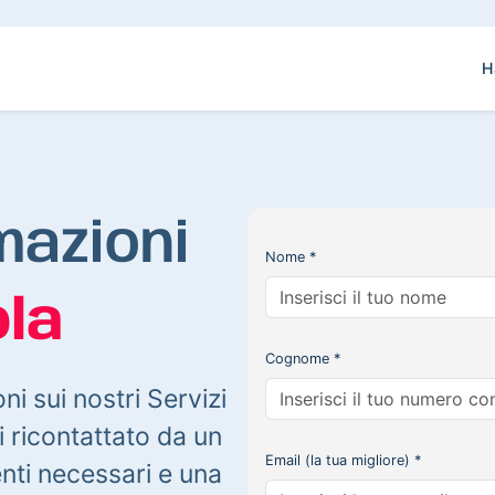
H
mazioni
Nome *
la
Cognome *
oni sui nostri Servizi
 ricontattato da un
Email (la tua migliore) *
enti necessari e una