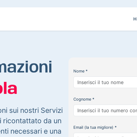
H
mazioni
Nome *
la
Cognome *
oni sui nostri Servizi
 ricontattato da un
Email (la tua migliore) *
enti necessari e una