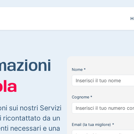
H
mazioni
Nome *
la
Cognome *
oni sui nostri Servizi
 ricontattato da un
Email (la tua migliore) *
enti necessari e una