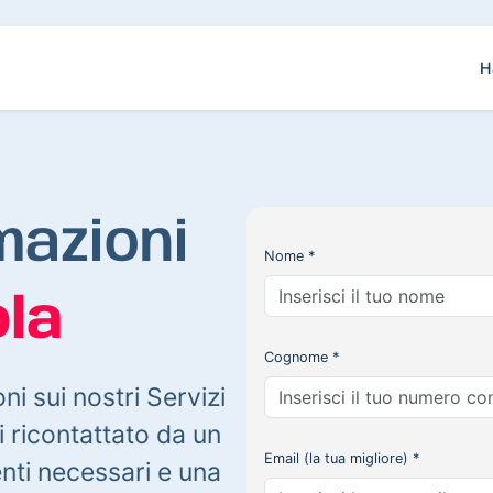
H
mazioni
Nome *
la
Cognome *
oni sui nostri Servizi
 ricontattato da un
Email (la tua migliore) *
enti necessari e una