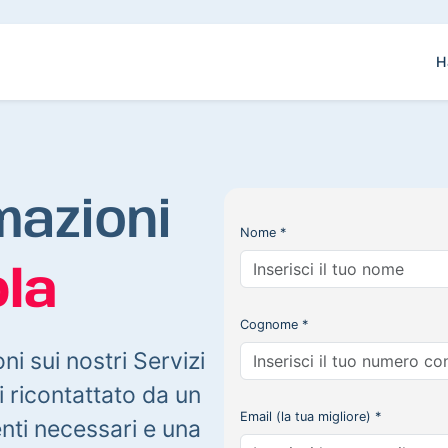
H
mazioni
Nome *
la
Cognome *
oni sui nostri Servizi
 ricontattato da un
Email (la tua migliore) *
enti necessari e una