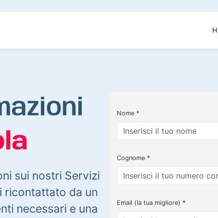
H
mazioni
Nome *
la
Cognome *
oni sui nostri Servizi
 ricontattato da un
Email (la tua migliore) *
enti necessari e una