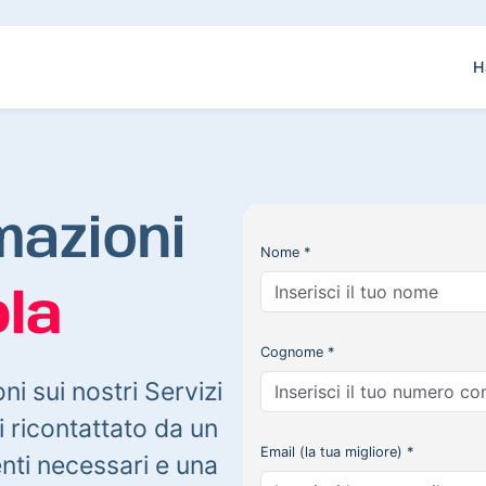
H
mazioni
Nome *
la
Cognome *
oni sui nostri Servizi
 ricontattato da un
Email (la tua migliore) *
enti necessari e una