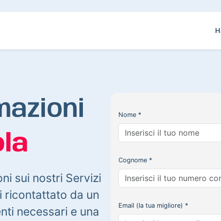
H
mazioni
Nome *
la
Cognome *
oni sui nostri Servizi
 ricontattato da un
Email (la tua migliore) *
enti necessari e una