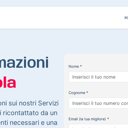
H
mazioni
Nome *
la
Cognome *
oni sui nostri Servizi
 ricontattato da un
Email (la tua migliore) *
enti necessari e una