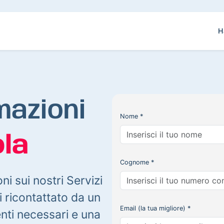
H
mazioni
Nome *
la
Cognome *
oni sui nostri Servizi
 ricontattato da un
Email (la tua migliore) *
enti necessari e una