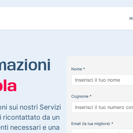
H
mazioni
Nome *
la
Cognome *
oni sui nostri Servizi
 ricontattato da un
Email (la tua migliore) *
enti necessari e una