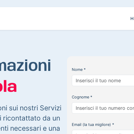
H
mazioni
Nome *
la
Cognome *
oni sui nostri Servizi
 ricontattato da un
Email (la tua migliore) *
enti necessari e una