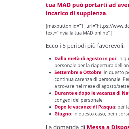
tua MAD può portarti ad aver
incarico di supplenza
.
[maxbutton id="1" url="https://www.do
text="Invia la tua MAD online" ]
Ecco i 5 periodi più favorevoli:
Dalla metà di agosto in poi
: in q
personale per la riapertura dell'a
Settembre e Ottobre
: in questo 
continua carenza di personale. Per
a trovare nel mese di agosto/sett
Durante e dopo le vacanze di Na
congedi del personale;
Dopo le vacanze di Pasqua
: per 
Giugno
: in questo caso, per i cors
La domanda di
Messa a Dispos