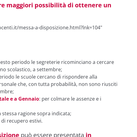
e maggiori possibilità di ottenere un
centi.it/messa-a-disposizione.html?lnk=104"
uesto periodo le segreterie ricominciano a cercare
nno scolastico, a settembre;
periodo le scuole cercano di rispondere alla
sonale che, con tutta probabilità, non sono riusciti
embre;
tale e a Gennaio
: per colmare le assenze e i
la stessa ragione sopra indicata;
i di recupero estivi.
izione
può essere presentata
in