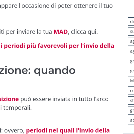
ppare l'occasione di poter ottenere il tuo
d
iti per inviare la tua
MAD
,
clicca qui
.
s
a
i periodi più favorevoli per l'invio della
a
g
izione: quando
g
M
c
izione
può essere inviata in tutto l'arco
s
ti temporali.
g
a
i: ovvero,
periodi nei quali l'invio della