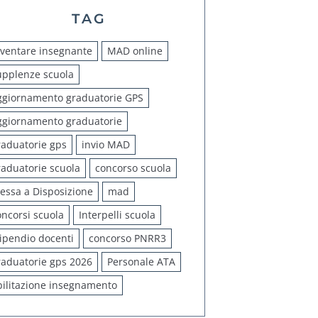
TAG
iventare insegnante
MAD online
upplenze scuola
ggiornamento graduatorie GPS
ggiornamento graduatorie
raduatorie gps
invio MAD
raduatorie scuola
concorso scuola
essa a Disposizione
mad
oncorsi scuola
Interpelli scuola
tipendio docenti
concorso PNRR3
raduatorie gps 2026
Personale ATA
bilitazione insegnamento