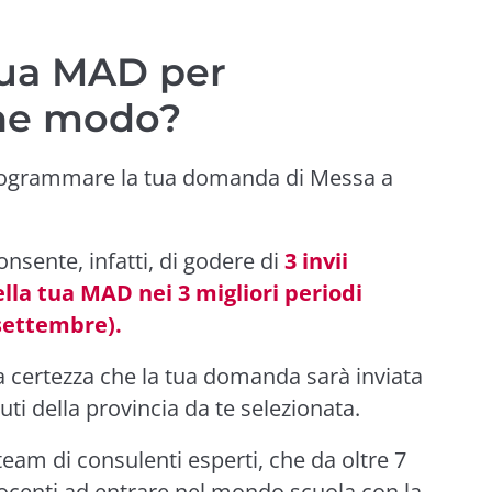
ua MAD per
che modo?
programmare la tua domanda di Messa a
onsente, infatti, di godere di
3 invii
la tua MAD nei 3 migliori periodi
 settembre).
la certezza che la tua domanda sarà inviata
uti della provincia da te selezionata.
 team di consulenti esperti, che da oltre 7
 docenti ad entrare nel mondo scuola con la