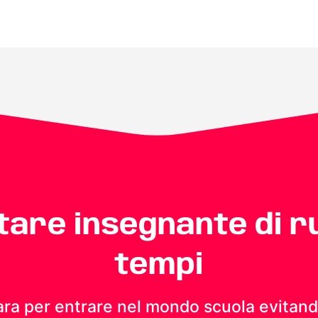
ntare insegnante di r
tempi
ara per entrare nel mondo scuola evitando