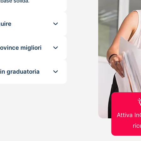
 base solida.
guire
rovince migliori
in graduatoria
Attiva In
ric