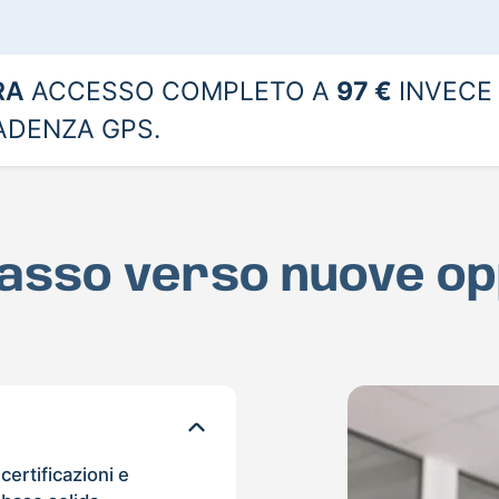
RA
ACCESSO COMPLETO A
97 €
INVECE 
CADENZA GPS.
passo verso nuove op
certificazioni e