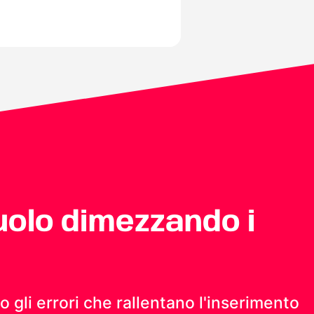
uolo dimezzando i
 gli errori che rallentano l'inserimento