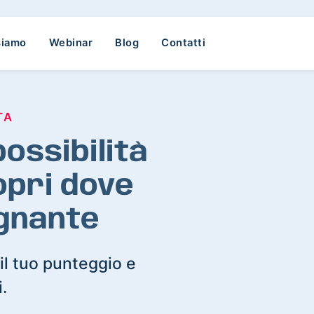
siamo
Webinar
Blog
Contatti
TA
ossibilità
opri dove
egnante
il tuo punteggio e
i.