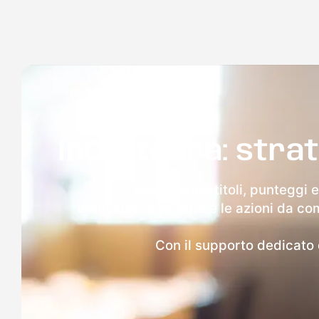
InCattedra: strat
Analizziamo titoli, punteggi e
definiamo le priorità e le azioni da 
Con il supporto dedicato de