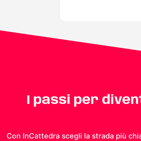
I passi per dive
Con InCattedra scegli la strada più chi