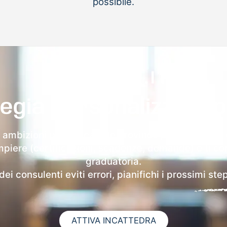
possibile.
egia personalizzata 
 ambizioni per indicarti le province più favorevoli
compiere (certificazioni, scadenze, domande) e ti c
graduatoria.
i consulenti eviti errori, pianifichi i prossimi step
ATTIVA INCATTEDRA