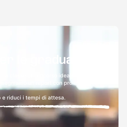
per le graduatorie
 e la classe di concorso ideale
onsegniamo un report con proiezione in
 e riduci i tempi di attesa.