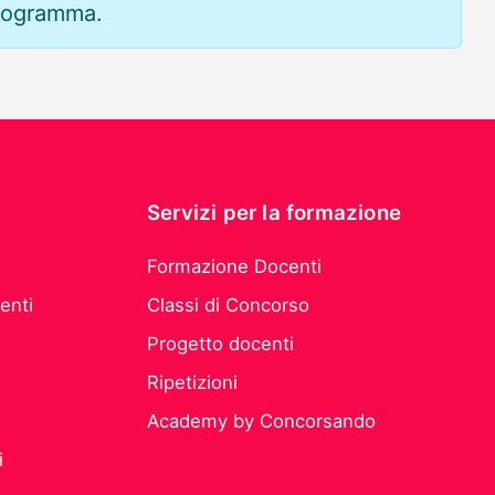
 programma.
Servizi per la formazione
Formazione Docenti
enti
Classi di Concorso
Progetto docenti
Ripetizioni
Academy by Concorsando
i