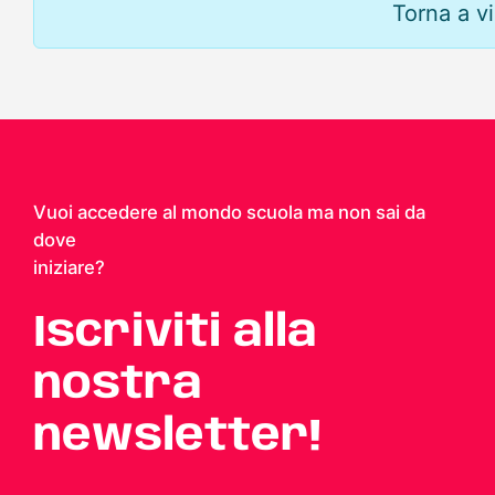
Torna a vi
Vuoi accedere al mondo scuola ma non sai da
dove
iniziare?
Iscriviti alla
nostra
newsletter!