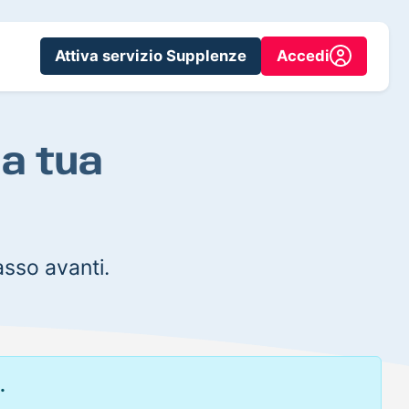
Attiva servizio Supplenze
Accedi
la tua
sso avanti.
.