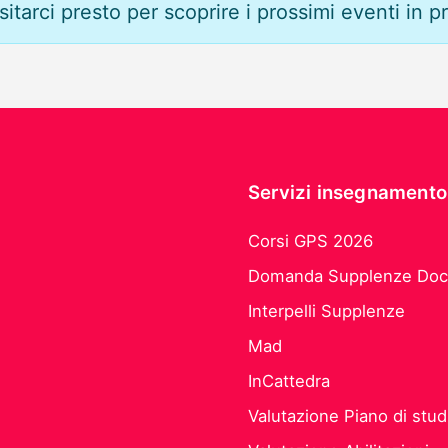
sitarci presto per scoprire i prossimi eventi in
Servizi insegnamento
Corsi GPS 2026
Domanda Supplenze Doc
Interpelli Supplenze
Mad
InCattedra
Valutazione Piano di stud