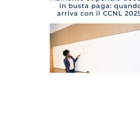
in busta paga: quand
arriva con il CCNL 202
2027
Gabriella Capraro
4 Agosto 2
Aumento stipendio docenti in busta
paga: quando si vede davvero?
L’aumento dello stipendio dei docent
busta paga arriva con il CCNL Istruz
Leggi Tutto »