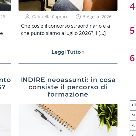
026
Gabriella Capraro
5 Agosto 2026
Che cos’è il concorso straordinario e a
le
che punto siamo a luglio 2026? Il […]
Leggi Tutto »
nto
INDIRE neoassunti: in cosa
S?
consiste il percorso di
formazione
d
s
a
a