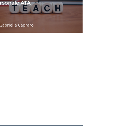
rsonale ATA
Gabriella Capraro