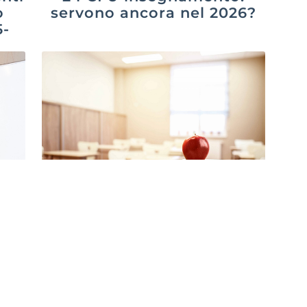
lezioni, sia per le immissioni in ruolo sia
o
servono ancora nel 2026?
per le supplenze. Il meccanismo è
5-
semplice: dopo la chiusura delle
nomine ordinarie nella provincia di
iscrizione, se restano cattedre di
sostegno scoperte, il sistema le mette a
disposizione di chi, da fuori provincia, è
pronto a coprirle. Il candidato può
indicare una o […]
026
Gabriella Capraro
4 Agosto 2026
I 24 CFU insegnamento sono stati per
anni uno dei requisiti più cercati dagli
i in
aspiranti docenti. Chi voleva partecipare
ione
ai concorsi scuola, inserirsi nelle
Leggi Tutto »