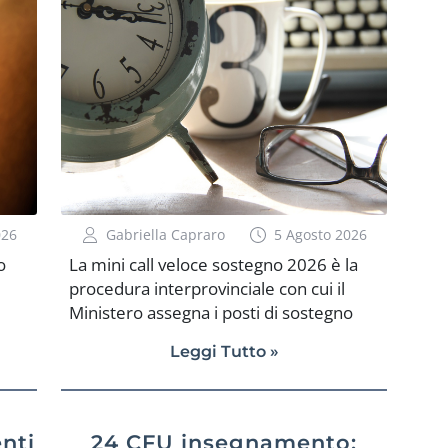
026
Gabriella Capraro
5 Agosto 2026
o
La mini call veloce sostegno 2026 è la
procedura interprovinciale con cui il
Ministero assegna i posti di sostegno
rimasti vacanti ai docenti inseriti in
Leggi Tutto »
prima fascia GPS e disponibili a
spostarsi in una provincia diversa da
quella di iscrizione. Serve a coprire i
posti residui prima dell’inizio delle
nti
24 CFU insegnamento: