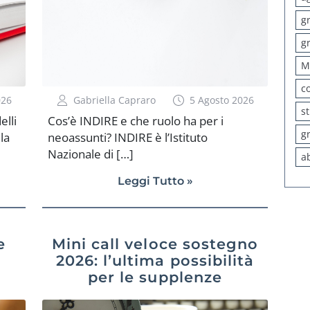
g
g
M
c
026
Gabriella Capraro
5 Agosto 2026
s
lli
Cos’è INDIRE e che ruolo ha per i
g
la
neoassunti? INDIRE è l’Istituto
Nazionale di […]
a
Leggi Tutto »
e
Mini call veloce sostegno
2026: l’ultima possibilità
per le supplenze