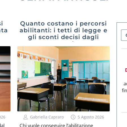
i
Quanto costano i percorsi
ata
abilitanti: i tetti di legge e
gli sconti decisi dagli
atenei
a
fi
026
Gabriella Capraro
5 Agosto 2026
dal
Chi vuole conseguire l’abilitazione