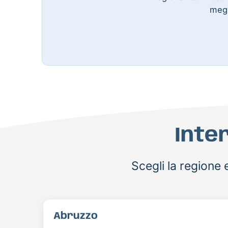
megl
Inte
Scegli la regione e
Abruzzo