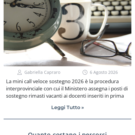
Gabriella Capraro
6 Agosto 2026
La mini call veloce sostegno 2026 è la procedura
interprovinciale con cui il Ministero assegna i posti di
sostegno rimasti vacanti ai docenti inseriti in prima
fascia GPS e disponibili a spostarsi in una provincia
Leggi Tutto »
diversa da quella di iscrizione. Serve a coprire i posti
residui prima dell’inizio delle lezioni, sia per le
immissioni in ruolo sia per le supplenze. Il
meccanismo è semplice: dopo la chiusura delle
Quanto costano i percorsi