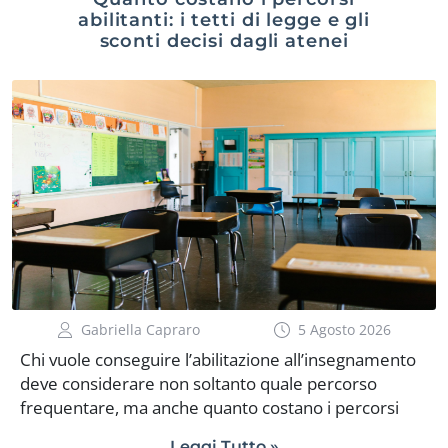
nomine ordinarie nella provincia di iscrizione, se
abilitanti: i tetti di legge e gli
restano cattedre di sostegno scoperte, il sistema le
sconti decisi dagli atenei
mette a disposizione di chi, da fuori provincia, è
pronto a coprirle. Il candidato può indicare una o […]
Gabriella Capraro
5 Agosto 2026
Chi vuole conseguire l’abilitazione all’insegnamento
deve considerare non soltanto quale percorso
frequentare, ma anche quanto costano i percorsi
abilitanti. Gli importi, infatti, non sono uguali in tutte
Leggi Tutto »