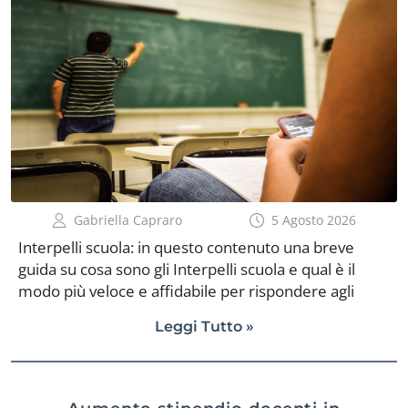
professionale e le attività svolte durante l’anno. La
corretta compilazione della piattaforma, insieme al
servizio prestato […]
Gabriella Capraro
5 Agosto 2026
Interpelli scuola: in questo contenuto una breve
guida su cosa sono gli Interpelli scuola e qual è il
modo più veloce e affidabile per rispondere agli
avvisi. Gli interpelli scolastici sono una procedura
Leggi Tutto »
utilizzata dalle scuole per reclutare personale
docente quando le graduatorie dei docenti di ruolo o
le graduatorie ad esaurimento risultano esaurite.
L’Ordinanza Ministeriale n. 88/2024, recita