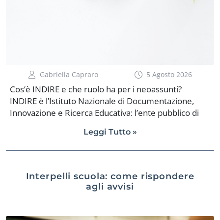
Gabriella Capraro
5 Agosto 2026
Cos’è INDIRE e che ruolo ha per i neoassunti?
INDIRE è l’Istituto Nazionale di Documentazione,
Innovazione e Ricerca Educativa: l’ente pubblico di
ricerca del Ministero dell’Istruzione e del Merito,
Leggi Tutto »
MIM, che supporta la formazione dei docenti
neoassunti. Quando un docente entra in ruolo, la
piattaforma INDIRE neoassunti diventa lo spazio
digitale in cui documentare l’intero anno di
Interpelli scuola: come rispondere
formazione e prova. L’ambiente online si trova su
agli avvisi
neoassunti.indire.it e consente di compilare e
caricare i principali documenti richiesti durante il
percorso: il bilancio delle competenze, il portfolio