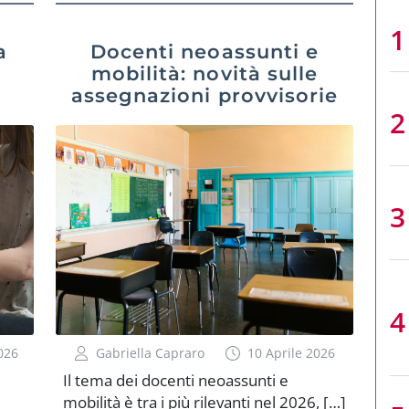
a
Docenti neoassunti e
mobilità: novità sulle
assegnazioni provvisorie
026
Gabriella Capraro
10 Aprile 2026
Il tema dei docenti neoassunti e
mobilità è tra i più rilevanti nel 2026, […]