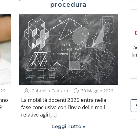
procedura
a
fi
026
Gabriella Capraro
30 Maggio 2026
anno
La mobilità docenti 2026 entra nella
9
fase conclusiva con l’invio delle mail
relative agli […]
Leggi Tutto »