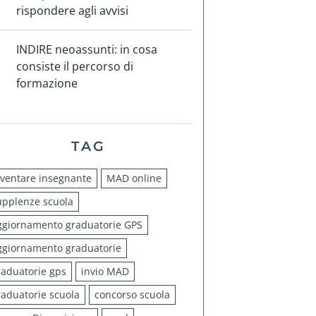
rispondere agli avvisi
INDIRE neoassunti: in cosa
consiste il percorso di
formazione
TAG
iventare insegnante
MAD online
upplenze scuola
ggiornamento graduatorie GPS
ggiornamento graduatorie
raduatorie gps
invio MAD
raduatorie scuola
concorso scuola