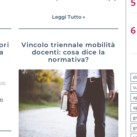
Leggi Tutto »
ori
Vincolo triennale mobilità
za
docenti: cosa dice la
normativa?
d
026
s
a
ti
a
g
g