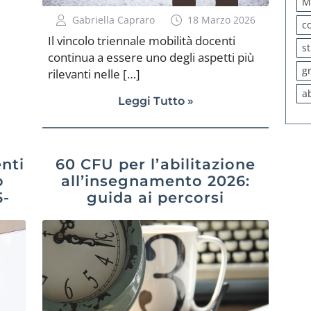
M
Gabriella Capraro
18 Marzo 2026
c
Il vincolo triennale mobilità docenti
s
continua a essere uno degli aspetti più
g
rilevanti nelle […]
a
Leggi Tutto »
nti
60 CFU per l’abilitazione
o
all’insegnamento 2026:
5-
guida ai percorsi