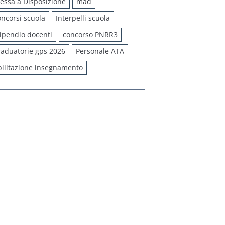
essa a Disposizione
mad
oncorsi scuola
Interpelli scuola
tipendio docenti
concorso PNRR3
raduatorie gps 2026
Personale ATA
bilitazione insegnamento