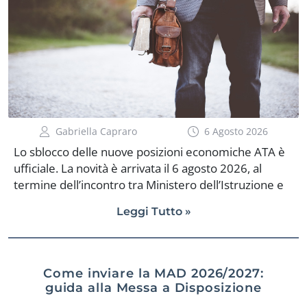
Gabriella Capraro
6 Agosto 2026
Lo sblocco delle nuove posizioni economiche ATA è
ufficiale. La novità è arrivata il 6 agosto 2026, al
termine dell’incontro tra Ministero dell’Istruzione e
del Merito e organizzazioni sindacali. Il MIM ha
Leggi Tutto »
confermato l’avvio dell’attribuzione di 46.297 nuove
posizioni economiche ATA e ha stanziato
complessivamente oltre 134,3 milioni di euro tra
aumenti e arretrati. Soprattutto, è stata confermata
Come inviare la MAD 2026/2027:
la decorrenza dal 1° settembre 2024, un elemento
guida alla Messa a Disposizione
fondamentale perché permette ai beneficiari di