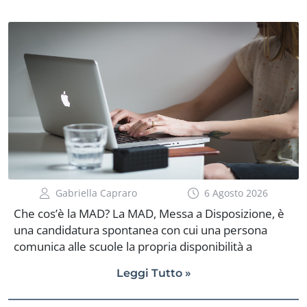
recuperare le somme maturate negli ultimi due
anni. Sul pagamento, però, non esiste ancora un
giorno preciso. Il Ministero ha comunicato che le
risorse saranno erogate dopo l’estate e […]
Gabriella Capraro
6 Agosto 2026
Che cos’è la MAD? La MAD, Messa a Disposizione, è
una candidatura spontanea con cui una persona
comunica alle scuole la propria disponibilità a
svolgere una supplenza. Può riguardare
Leggi Tutto »
l’insegnamento su posto comune, il sostegno, alcuni
profili del personale ATA oppure attività specifiche,