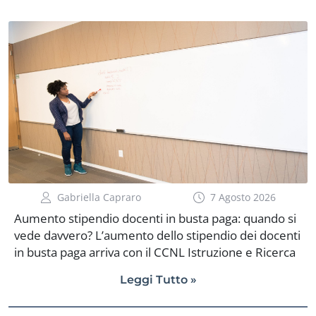
Gabriella Capraro
7 Agosto 2026
Aumento stipendio docenti in busta paga: quando si
vede davvero? L’aumento dello stipendio dei docenti
in busta paga arriva con il CCNL Istruzione e Ricerca
2025-2027, firmato definitivamente all’ARAN il 1°
Leggi Tutto »
luglio 2026. Nel cedolino di agosto 2026 sarà visibile
la quota di aumento già maturata, insieme agli