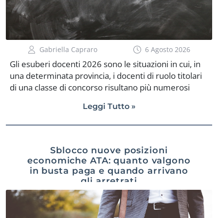
Gabriella Capraro
6 Agosto 2026
Gli esuberi docenti 2026 sono le situazioni in cui, in
una determinata provincia, i docenti di ruolo titolari
di una classe di concorso risultano più numerosi
rispetto ai posti previsti dall’organico di diritto, cioè la
Leggi Tutto »
dotazione stabile di cattedre per quella disciplina.
Questo può accadere quando le cattedre
diminuiscono, ad esempio per effetto della
denatalità o della riorganizzazione degli indirizzi di
Sblocco nuove posizioni
studio, più rapidamente rispetto alla riduzione del
economiche ATA: quanto valgono
personale in servizio. Il tema è particolarmente
in busta paga e quando arrivano
attuale perché la mobilità 2026/27 si è conclusa e gli
gli arretrati
Uffici Scolastici Provinciali stanno pubblicando gli
elenchi dei posti in eccedenza. Da questi elenchi
dipende anche […]