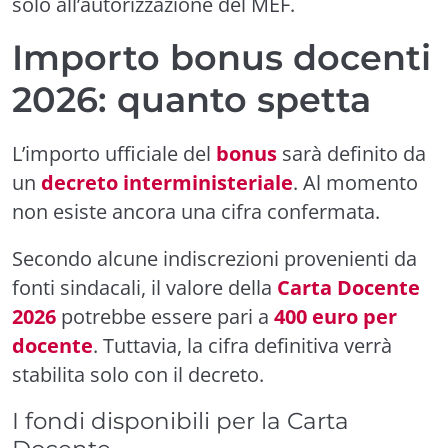
solo all’autorizzazione del MEF.
Importo bonus docenti
2026: quanto spetta
L’importo ufficiale del
bonus
sarà definito da
un
decreto interministeriale
. Al momento
non esiste ancora una cifra confermata.
Secondo alcune indiscrezioni provenienti da
fonti sindacali, il valore della
Carta Docente
2026
potrebbe essere pari a
400 euro per
docente
. Tuttavia, la cifra definitiva verrà
stabilita solo con il decreto.
I fondi disponibili per la Carta