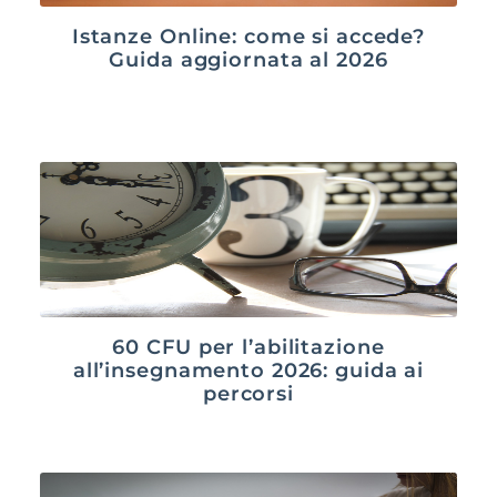
Istanze Online: come si accede?
Guida aggiornata al 2026
60 CFU per l’abilitazione
all’insegnamento 2026: guida ai
percorsi