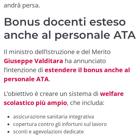
andrà persa.
Bonus docenti esteso
anche al personale ATA
Il ministro dell’Istruzione e del Merito
Giuseppe Valditara
ha annunciato
l’intenzione di
estendere il bonus anche al
personale ATA
.
L’obiettivo è creare un sistema di
welfare
scolastico più ampio
, che includa:
assicurazione sanitaria integrativa
copertura contro gli infortuni sul lavoro
sconti e agevolazioni dedicate