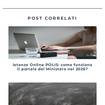
POST CORRELATI
Istanze Online POLIS: come funziona
il portale del Ministero nel 2026?