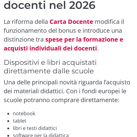
docenti nel 2026
La riforma della
Carta Docente
modifica il
funzionamento del bonus e introduce una
distinzione tra
spese per la formazione e
acquisti individuali dei docenti
.
Dispositivi e libri acquistati
direttamente dalle scuole
Una delle principali novità riguarda l’acquisto
dei materiali didattici. Con i fondi europei le
scuole potranno comprare direttamente:
notebook
tablet
libri e testi didattici
software per la didattica