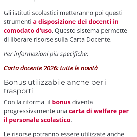
Gli istituti scolastici metteranno poi questi
strumenti
a disposizione dei docenti in
comodato d’uso
. Questo sistema permette
di liberare risorse sulla Carta Docente.
Per informazioni più specifiche:
Carta docente 2026: tutte le novità
Bonus utilizzabile anche per i
trasporti
Con la riforma, il
bonus
diventa
progressivamente una
carta di welfare per
il personale scolastico
.
Le risorse potranno essere utilizzate anche