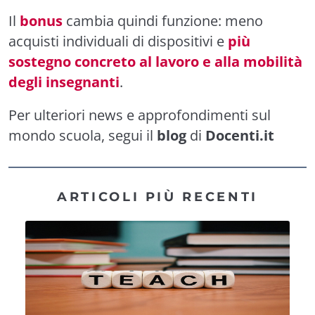
Il
bonus
cambia quindi funzione: meno
acquisti individuali di dispositivi e
più
sostegno concreto al lavoro e alla mobilità
degli insegnanti
.
Per ulteriori news e approfondimenti sul
mondo scuola, segui il
blog
di
Docenti.it
ARTICOLI PIÙ RECENTI