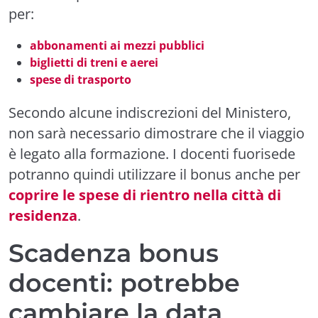
per:
abbonamenti ai mezzi pubblici
biglietti di treni e aerei
spese di trasporto
Secondo alcune indiscrezioni del Ministero,
non sarà necessario dimostrare che il viaggio
è legato alla formazione. I docenti fuorisede
potranno quindi utilizzare il bonus anche per
coprire le spese di rientro nella città di
residenza
.
Scadenza bonus
docenti: potrebbe
cambiare la data