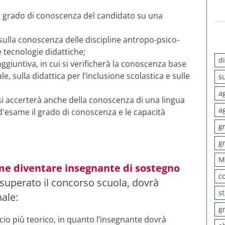
l grado di conoscenza del candidato su una
sulla conoscenza delle discipline antropo-psico-
 tecnologie didattiche;
d
ggiuntiva, in cui si verificherà la conoscenza base
, sulla didattica per l’inclusione scolastica e sulle
s
a
i accerterà anche della conoscenza di una lingua
a
d'esame il grado di conoscenza e le capacità
g
g
M
e diventare insegnante di sostegno
c
, superato il concorso scuola, dovrà
s
ale:
g
io più teorico, in quanto l’insegnante dovrà