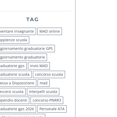
TAG
iventare insegnante
MAD online
upplenze scuola
ggiornamento graduatorie GPS
ggiornamento graduatorie
raduatorie gps
invio MAD
raduatorie scuola
concorso scuola
essa a Disposizione
mad
oncorsi scuola
Interpelli scuola
tipendio docenti
concorso PNRR3
raduatorie gps 2026
Personale ATA