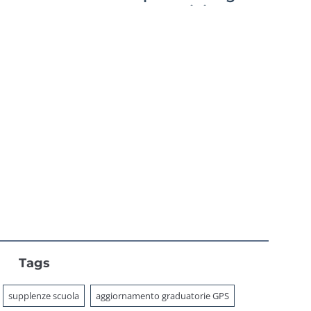
GPS,
avvisi
aduatorie di
istituto e
interpelli
Tags
supplenze scuola
aggiornamento graduatorie GPS