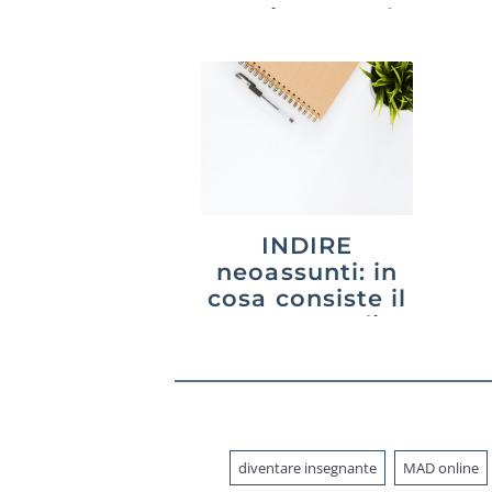
aggiornata al
2026
gr
INDIRE
neoassunti: in
cosa consiste il
percorso di
formazione
diventare insegnante
MAD online