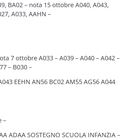
39, BA02 – nota 15 ottobre A040, A043,
027, A033, AAHN –
ta 7 ottobre A033 – A039 – A040 – A042 –
77 – B030 –
, A043 EEHN AN56 BC02 AM55 AG56 A044
e –
- AAAA ADAA SOSTEGNO SCUOLA INFANZIA –