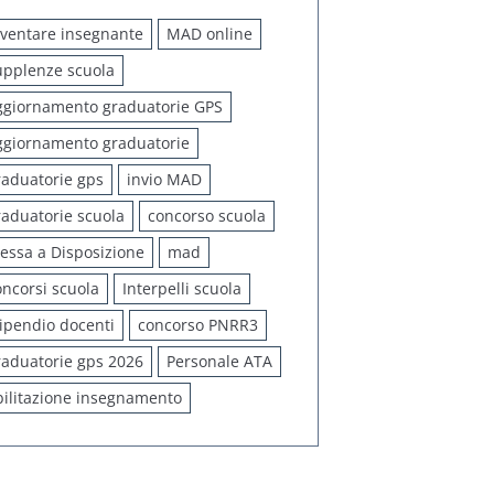
iventare insegnante
MAD online
upplenze scuola
ggiornamento graduatorie GPS
ggiornamento graduatorie
raduatorie gps
invio MAD
raduatorie scuola
concorso scuola
essa a Disposizione
mad
oncorsi scuola
Interpelli scuola
tipendio docenti
concorso PNRR3
raduatorie gps 2026
Personale ATA
bilitazione insegnamento