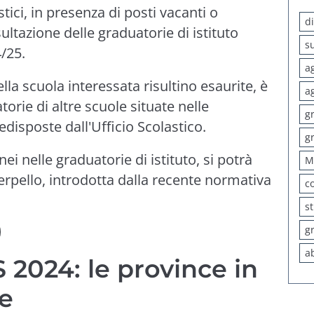
tici, in presenza di posti vacanti o
d
ultazione delle graduatorie di istituto
s
4/25.
a
lla scuola interessata risultino esaurite, è
a
torie di altre scuole situate nelle
g
edisposte dall'Ufficio Scolastico.
g
ei nelle graduatorie di istituto, si potrà
M
terpello, introdotta dalla recente normativa
c
s
g
a
 2024: le province in
te