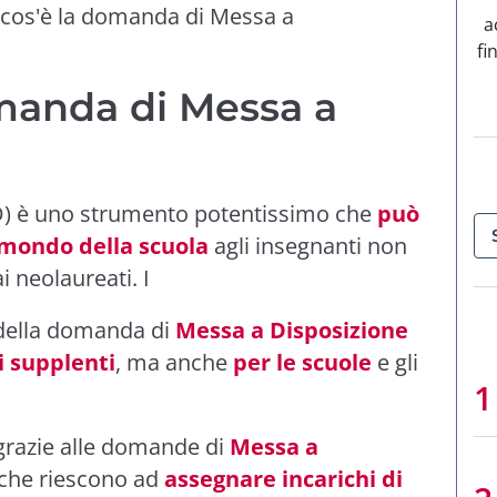
 cos'è la domanda di Messa a
a
fi
manda di Messa a
 è uno strumento potentissimo che
può
 mondo della scuola
agli insegnanti non
i neolaureati. I
 della domanda di
Messa a Disposizione
i supplenti
, ma anche
per le scuole
e gli
o grazie alle domande di
Messa a
 che riescono ad
assegnare incarichi di