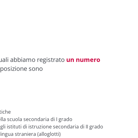
uali abbiamo registrato
un numero
sposizione sono
tiche
lla scuola secondaria di I grado
i istituti di istruzione secondaria di II grado
lingua straniera (alloglotti)