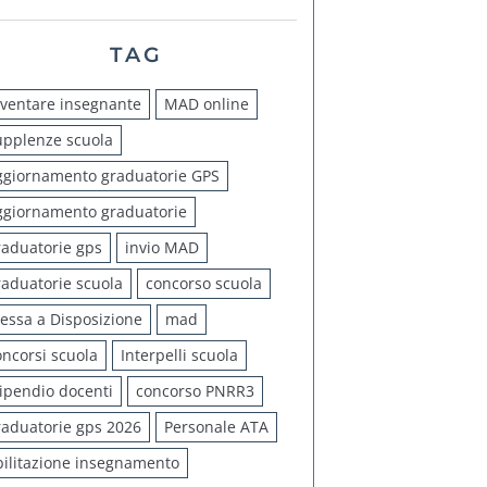
TAG
iventare insegnante
MAD online
upplenze scuola
ggiornamento graduatorie GPS
ggiornamento graduatorie
raduatorie gps
invio MAD
raduatorie scuola
concorso scuola
essa a Disposizione
mad
oncorsi scuola
Interpelli scuola
tipendio docenti
concorso PNRR3
raduatorie gps 2026
Personale ATA
bilitazione insegnamento