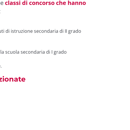
le
classi di concorso che hanno
:
tuti di istruzione secondaria di II grado
lla scuola secondaria di I grado
.
zionate