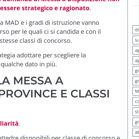
essere strategico e ragionato
.
la MAD e i gradi di istruzione vanno
d
so per le quali ci si candida e con il
stesse classi di concorso.
s
a
tegia adottare per scegliere la
a
qualche dato in più.
g
LA MESSA A
g
 PROVINCE E CLASSI
M
c
s
g
liarità
.
a
cattedre disponibili per classe di concorso e