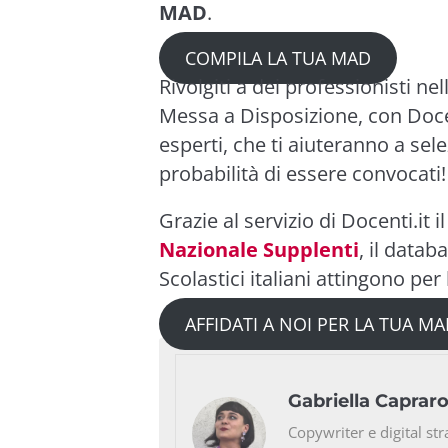
MAD
.
COMPILA LA TUA MAD
Rivolgiti a dei professionisti n
Messa a Disposizione, con
Doce
esperti, che ti aiuteranno a sel
probabilità di essere convocati!
Grazie al servizio di Docenti.it i
Nazionale Supplenti
, il datab
Scolastici italiani attingono per
AFFIDATI A NOI PER LA TUA M
Gabriella Caprar
Copywriter e digital str