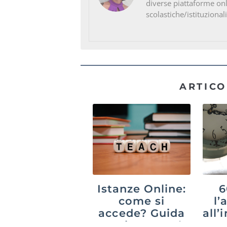
diverse piattaforme on
scolastiche/istituzionali
ARTICO
Istanze Online:
6
come si
l’
accede? Guida
all
aggiornata al
20