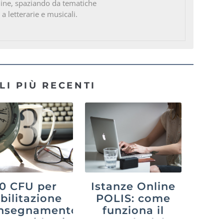
line, spaziando da tematiche
 a letterarie e musicali.
LI PIÙ RECENTI
0 CFU per
Istanze Online
abilitazione
POLIS: come
’insegnamento
funziona il
26: guida ai
portale del