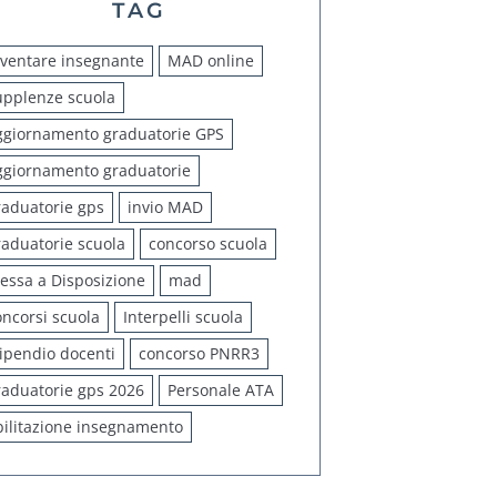
TAG
iventare insegnante
MAD online
upplenze scuola
ggiornamento graduatorie GPS
ggiornamento graduatorie
raduatorie gps
invio MAD
raduatorie scuola
concorso scuola
essa a Disposizione
mad
oncorsi scuola
Interpelli scuola
tipendio docenti
concorso PNRR3
raduatorie gps 2026
Personale ATA
bilitazione insegnamento