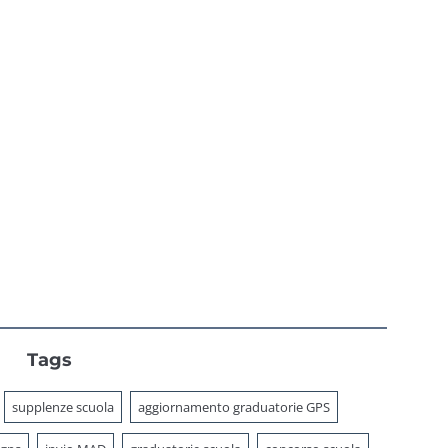
percorsi
Ministero nel
2026?
Tags
supplenze scuola
aggiornamento graduatorie GPS