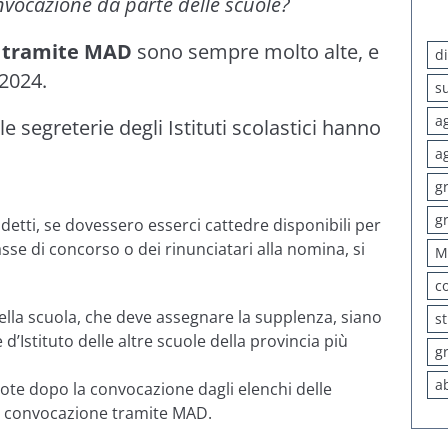
onvocazione da parte delle scuole?
 tramite MAD
sono sempre molto alte, e
d
 2024.
s
a
 segreterie degli Istituti scolastici hanno
:
a
g
g
adetti, se dovessero esserci cattedre disponibili per
asse di concorso o dei rinunciatari alla nomina, si
M
c
della scuola, che deve assegnare la supplenza, siano
s
 d’Istituto delle altre scuole della provincia più
g
a
ote dopo la convocazione dagli elenchi delle
lla convocazione tramite MAD.