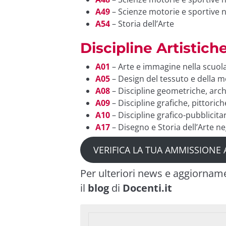
A49
– Scienze motorie e sportive n
A54
– Storia dell’Arte
Discipline Artistich
A01
– Arte e immagine nella scuol
A05
– Design del tessuto e della 
A08
– Discipline geometriche, arc
A09
– Discipline grafiche, pittoric
A10
– Discipline grafico-pubblicita
A17
– Disegno e Storia dell’Arte neg
VERIFICA LA TUA AMMISSIONE 
Per ulteriori news e aggiornam
il
blog
di
Docenti.it