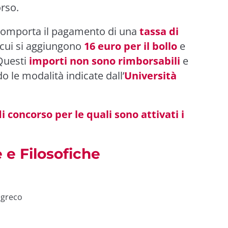
rso.
i comporta il pagamento di una
tassa di
a cui si aggiungono
16 euro per il bollo
e
Questi
importi non sono rimborsabili
e
 le modalità indicate dall’
Università
di concorso per le quali sono attivati i
e e Filosofiche
e greco