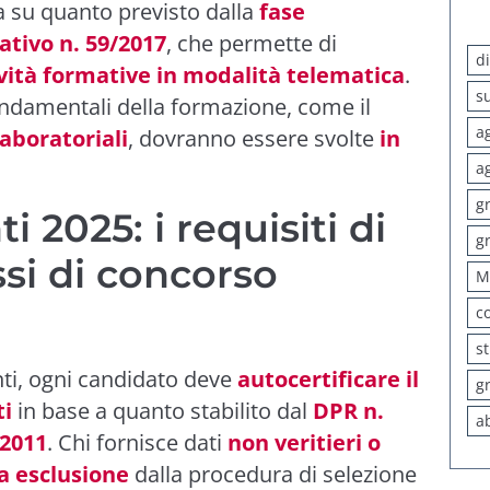
 su quanto previsto dalla
fase
ativo n. 59/2017
, che permette di
d
ività formative in modalità telematica
.
s
ndamentali della formazione, come il
a
laboratoriali
, dovranno essere svolte
in
a
g
i 2025: i requisiti di
g
ssi di concorso
M
c
s
anti, ogni candidato deve
autocertificare il
g
ti
in base a quanto stabilito dal
DPR n.
a
/2011
. Chi fornisce dati
non veritieri o
a esclusione
dalla procedura di selezione