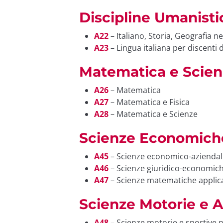
Discipline Umanisti
A22
– Italiano, Storia, Geografia 
A23
– Lingua italiana per discenti d
Matematica e Scien
A26
– Matematica
A27
– Matematica e Fisica
A28
– Matematica e Scienze
Scienze Economiche
A45
– Scienze economico-aziendal
A46
– Scienze giuridico-economic
A47
– Scienze matematiche applic
Scienze Motorie e A
A48
– Scienze motorie e sportive neg