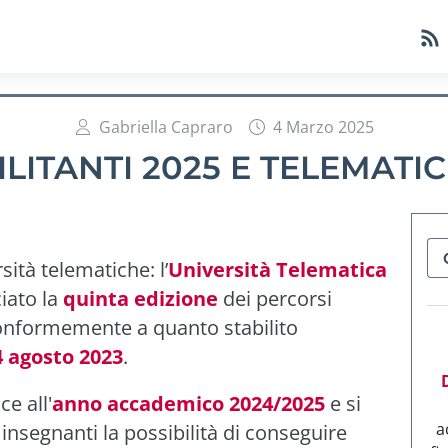
Gabriella Capraro
4 Marzo 2025
ILITANTI 2025 E TELEMATI
sità telematiche: l’
Università Telematica
iato la
quinta edizione
dei percorsi
 conformemente a quanto stabilito
4 agosto 2023
.
e all'
anno accademico 2024/2025
e si
a
 insegnanti la possibilità di conseguire