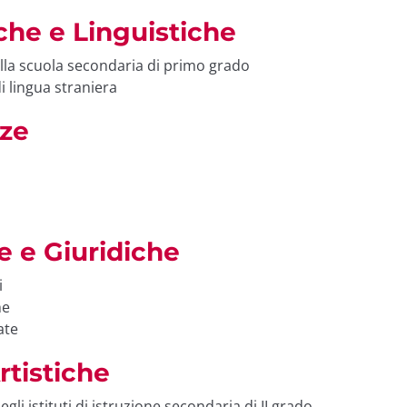
che e Linguistiche
nella scuola secondaria di primo grado
i lingua straniera
ze
 e Giuridiche
i
he
ate
rtistiche
li istituti di istruzione secondaria di II grado