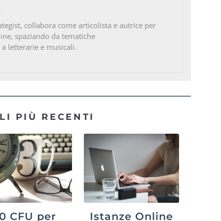
o
ategist, collabora come articolista e autrice per
line, spaziando da tematiche
 a letterarie e musicali.
LI PIÙ RECENTI
0 CFU per
Istanze Online