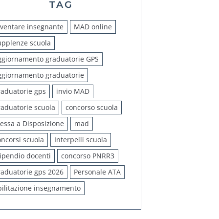
TAG
iventare insegnante
MAD online
upplenze scuola
ggiornamento graduatorie GPS
ggiornamento graduatorie
raduatorie gps
invio MAD
raduatorie scuola
concorso scuola
essa a Disposizione
mad
oncorsi scuola
Interpelli scuola
tipendio docenti
concorso PNRR3
raduatorie gps 2026
Personale ATA
bilitazione insegnamento