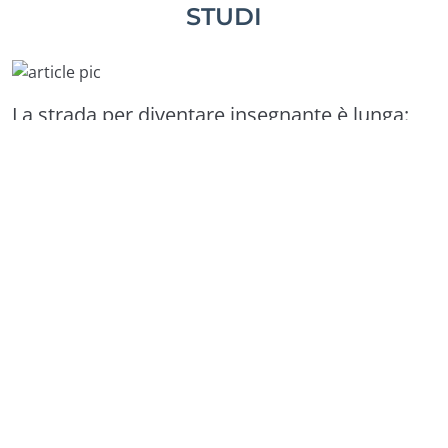
STUDI
La strada per diventare insegnante è lunga:
MAD, graduatorie, concorsi, abilitazioni… il
percorso può essere diverso da persona a
persona, ma il punto di partenza per fare il
docente è uguale per tutti. Ovvero:
avere un
titolo di studio (e i crediti giusti) per
l’accesso alle classi di concorso
. Vediamo
insieme tutti gli step per verificare la propria
classe di concorso, dalla laurea alla
valutazione del piano studi
!
Per insegnare devi avere accesso a una classe di
concorso