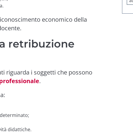
a
a.
riconoscimento economico della
docente.
la retribuzione
i riguarda i soggetti che possono
professionale
.
a:
 determinato;
vità didattiche.