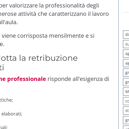
er valorizzare la professionalità degli
rose attività che caratterizzano il lavoro
ll'aula.
d
e
viene corrisposta mensilmente e si
e.
s
a
otta la retribuzione
a
ti
g
ne professionale
risponde all'esigenza di
g
M
ttiche;
c
s
 elaborati;
g
;
ali;