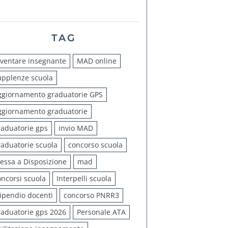
TAG
iventare insegnante
MAD online
upplenze scuola
ggiornamento graduatorie GPS
ggiornamento graduatorie
raduatorie gps
invio MAD
raduatorie scuola
concorso scuola
essa a Disposizione
mad
oncorsi scuola
Interpelli scuola
tipendio docenti
concorso PNRR3
raduatorie gps 2026
Personale ATA