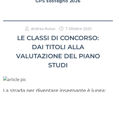
GPS sostegno 2026
Andrea Russo
7 Ottobre 2020
LE CLASSI DI CONCORSO:
DAI TITOLI ALLA
VALUTAZIONE DEL PIANO
STUDI
La strada per diventare insegnante è lunga:
MAD, graduatorie, concorsi, abilitazioni… il
percorso può essere diverso da persona a
persona, ma il punto di partenza per fare il