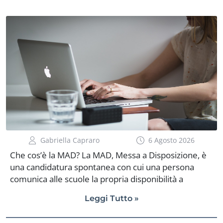
recuperare le somme maturate negli ultimi due
anni. Sul pagamento, però, non esiste ancora un
giorno preciso. Il Ministero ha comunicato che le
risorse saranno erogate dopo l’estate e […]
Gabriella Capraro
6 Agosto 2026
Che cos’è la MAD? La MAD, Messa a Disposizione, è
una candidatura spontanea con cui una persona
comunica alle scuole la propria disponibilità a
svolgere una supplenza. Può riguardare
Leggi Tutto »
l’insegnamento su posto comune, il sostegno, alcuni
profili del personale ATA oppure attività specifiche,