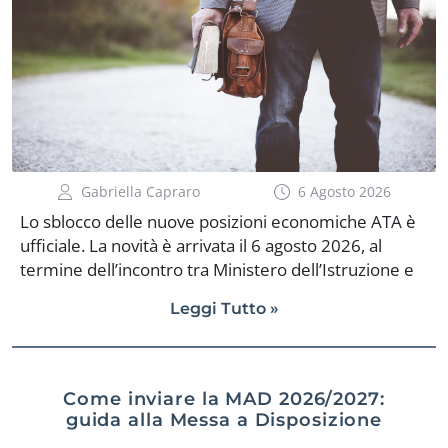
Gabriella Capraro
6 Agosto 2026
Lo sblocco delle nuove posizioni economiche ATA è
ufficiale. La novità è arrivata il 6 agosto 2026, al
termine dell’incontro tra Ministero dell’Istruzione e
del Merito e organizzazioni sindacali. Il MIM ha
Leggi Tutto »
confermato l’avvio dell’attribuzione di 46.297 nuove
posizioni economiche ATA e ha stanziato
complessivamente oltre 134,3 milioni di euro tra
aumenti e arretrati. Soprattutto, è stata confermata
Come inviare la MAD 2026/2027:
la decorrenza dal 1° settembre 2024, un elemento
guida alla Messa a Disposizione
fondamentale perché permette ai beneficiari di