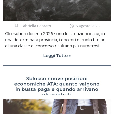
Gabriella Capraro
6 Agosto 2026
Gli esuberi docenti 2026 sono le situazioni in cui, in
una determinata provincia, i docenti di ruolo titolari
di una classe di concorso risultano più numerosi
rispetto ai posti previsti dall’organico di diritto, cioè la
Leggi Tutto »
dotazione stabile di cattedre per quella disciplina.
Questo può accadere quando le cattedre
diminuiscono, ad esempio per effetto della
denatalità o della riorganizzazione degli indirizzi di
Sblocco nuove posizioni
studio, più rapidamente rispetto alla riduzione del
economiche ATA: quanto valgono
personale in servizio. Il tema è particolarmente
in busta paga e quando arrivano
attuale perché la mobilità 2026/27 si è conclusa e gli
gli arretrati
Uffici Scolastici Provinciali stanno pubblicando gli
elenchi dei posti in eccedenza. Da questi elenchi
dipende anche […]