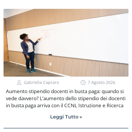
Gabriella Capraro
7 Agosto 2026
Aumento stipendio docenti in busta paga: quando si
vede davvero? L’aumento dello stipendio dei docenti
in busta paga arriva con il CCNL Istruzione e Ricerca
2025-2027, firmato definitivamente all’ARAN il 1°
Leggi Tutto »
luglio 2026. Nel cedolino di agosto 2026 sarà visibile
la quota di aumento già maturata, insieme agli