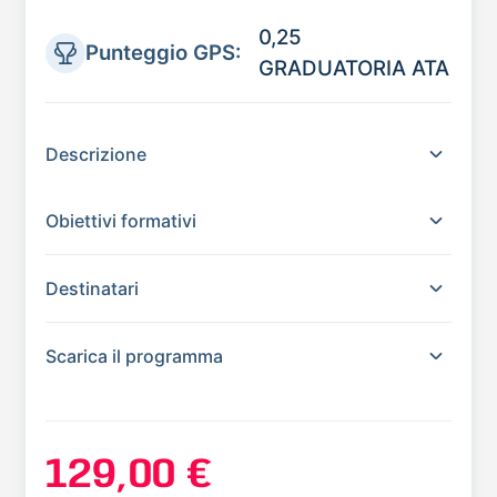
0,25
Punteggio GPS:
GRADUATORIA ATA
Descrizione
Obiettivi formativi
Destinatari
Scarica il programma
129,00 €