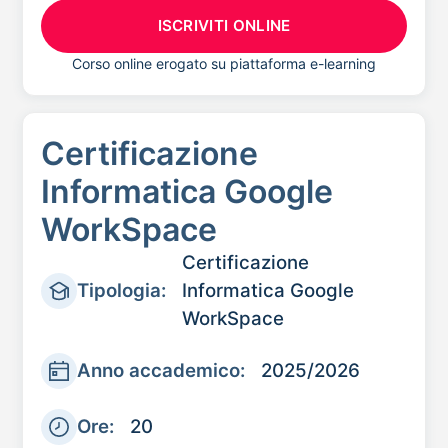
ISCRIVITI ONLINE
Corso online erogato su piattaforma e-learning
Certificazione
Informatica Google
WorkSpace
Certificazione
Tipologia:
Informatica Google
WorkSpace
Anno accademico:
2025/2026
Ore:
20