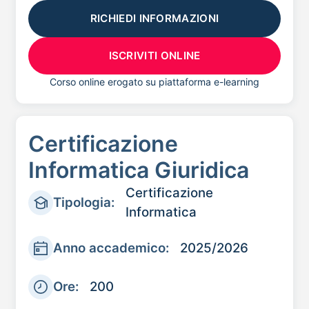
RICHIEDI INFORMAZIONI
ISCRIVITI ONLINE
Corso online erogato su piattaforma e-learning
Certificazione
Informatica Giuridica
Certificazione
Tipologia:
Informatica
Anno accademico:
2025/2026
Ore:
200