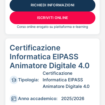
RICHIEDI INFORMAZIONI
ISCRIVITI ONLINE
Corso online erogato su piattaforma e-learning
Certificazione
Informatica EIPASS
Animatore Digitale 4.0
Certificazione
Tipologia:
Informatica EIPASS
Animatore Digitale 4.0
Anno accademico:
2025/2026